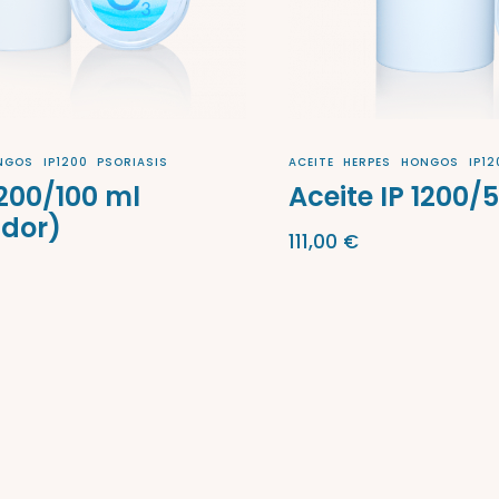
NGOS
IP1200
PSORIASIS
ACEITE
HERPES
HONGOS
IP12
1200/100 ml
Aceite IP 1200/
ador)
111,00
€