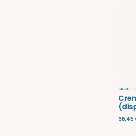
CREMA
H
Crem
(dis
66,45