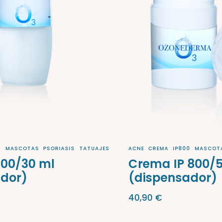
0
MASCOTAS
PSORIASIS
TATUAJES
ACNE
CREMA
IP800
MASCOT
800/30 ml
Crema IP 800/
ador)
(dispensador)
40,90
€