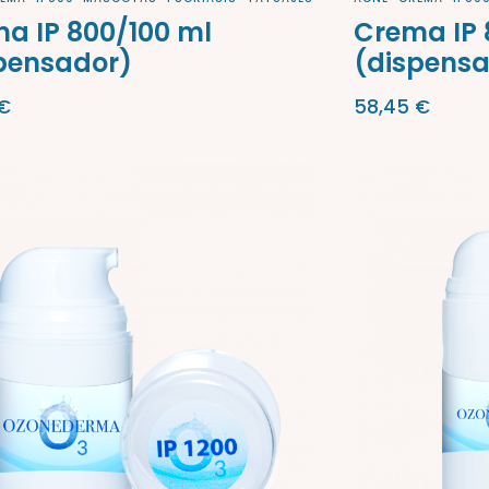
a IP 800/100 ml
Crema IP 
pensador)
(dispens
€
58,45
€