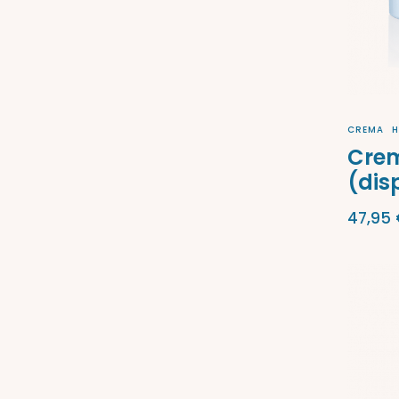
CREMA
H
Crem
(dis
47,95