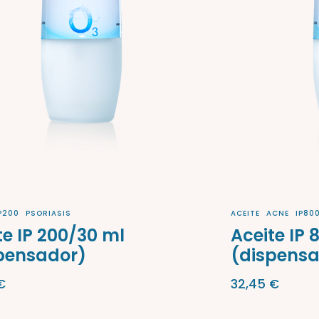
P200
PSORIASIS
ACEITE
ACNE
IP80
te IP 200/30 ml
Aceite IP 
pensador)
(dispens
€
32,45
€