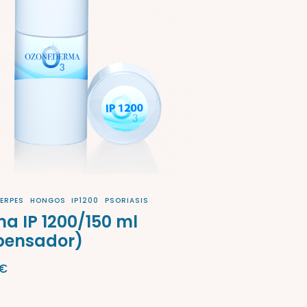
ERPES
HONGOS
IP1200
PSORIASIS
a IP 1200/150 ml
pensador)
€