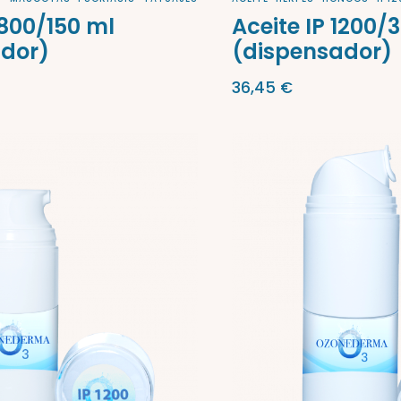
800/150 ml
Aceite IP 1200/
ador)
(dispensador)
36,45
€