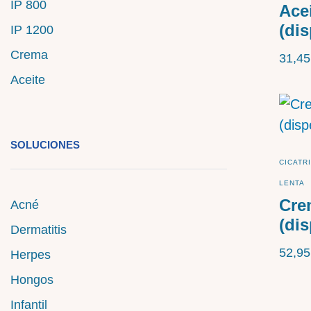
IP 800
Acei
(di
IP 1200
Crema
31,4
Aceite
SOLUCIONES
CICATR
LENTA
Cre
Acné
(di
Dermatitis
52,9
Herpes
Hongos
Infantil