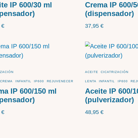
te IP 600/30 ml
Crema IP 600/5
spensador)
(dispensador)
5
€
37,95
€
IZACIÓN
ACEITE
CICATRIZACIÓN
CREMA
INFANTIL
IP600
REJUVENECER
LENTA
INFANTIL
IP600
REJ
ma IP 600/150 ml
Aceite IP 600/1
spensador)
(pulverizador)
5
€
48,95
€