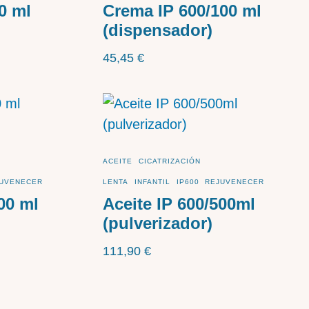
0 ml
Crema IP 600/100 ml
(dispensador)
45,45
€
ACEITE
CICATRIZACIÓN
UVENECER
LENTA
INFANTIL
IP600
REJUVENECER
00 ml
Aceite IP 600/500ml
(pulverizador)
111,90
€