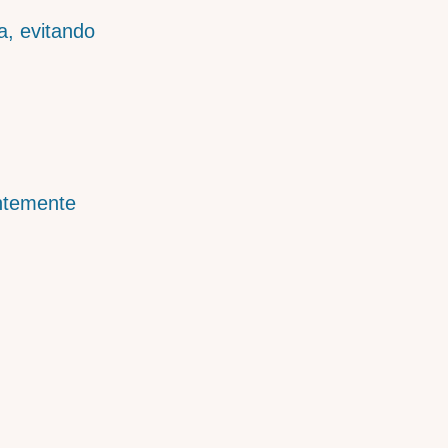
a, evitando
entemente