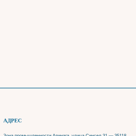
АДРЕС
Зона промышленности Аринага. улица Синсел 31 — 35118