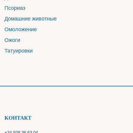
Псориаз
Домашние животные
Омоложение
Oжоги
Татуировки
KОНТАКТ
+34 928 36 63 04