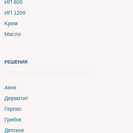
ИП 800
ИП 1200
Kрем
Mасло
PЕШЕНИЯ
Акне
Дерматит
Герпес
Грибок
Детское